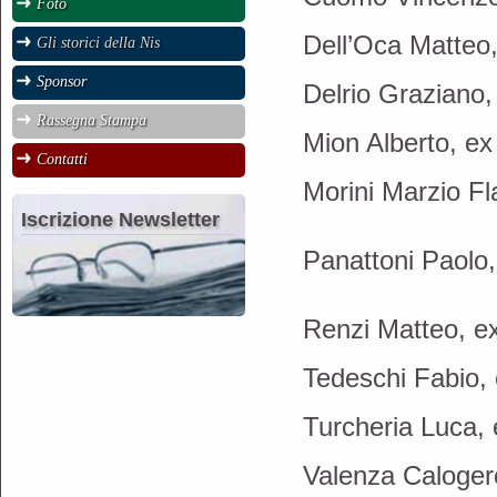
Foto
Dell’Oca Matteo
Gli storici della Nis
Sponsor
Delrio Graziano,
Rassegna Stampa
Mion Alberto, ex
Contatti
Morini Marzio F
Iscrizione Newsletter
Panattoni Paolo,
Renzi Matteo, ex
Tedeschi Fabio, 
Turcheria Luca, 
Valenza Caloger