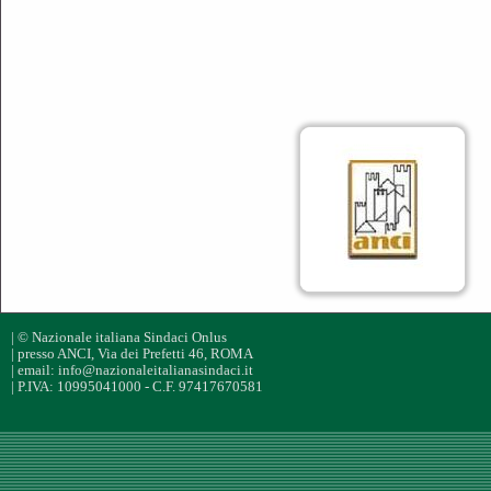
| © Nazionale italiana Sindaci Onlus
| presso ANCI, Via dei Prefetti 46, ROMA
| email: info@nazionaleitalianasindaci.it
| P.IVA: 10995041000 - C.F. 97417670581