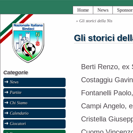
Home
News
Sponsor
» Gli storici della Nis
Gli storici del
Berti Renzo, ex 
Categorie
Costaggiu Gavino
News
Fontanelli Paolo
Partite
Chi Siamo
Campi Angelo, ex
Calendario
Cristella Giusep
Giocatori
Cuomo Vincenzo,