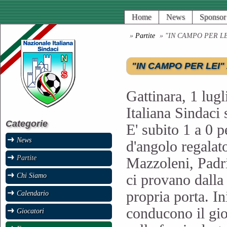
Home
News
Sponsor
»
Partite
» "IN CAMPO PER L
"IN CAMPO PER LEI"
Gattinara, 1 lug
Italiana Sindaci 
Categorie
E' subito 1 a 0 p
News
d'angolo regalat
Partite
Mazzoleni, Padri
Chi Siamo
ci provano dalla
propria porta. In
Calendario
conducono il gio
Giocatori