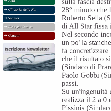
sulla fascia dest
Foto
28° minuto che l
Gli storici della Nis
Roberto Sella (
Sponsor
di All Star fissa 
Rassegna Stampa
Nel secondo inco
Contatti
un po' la stanch
fa concretizzare 
Iscrizione Newsletter
che il risultato 
(Sindaco di Prar
Paolo Gobbi (Sin
passi.
Su un'ingenuità 
realizza il 2 a 
Pissinis (Sindac