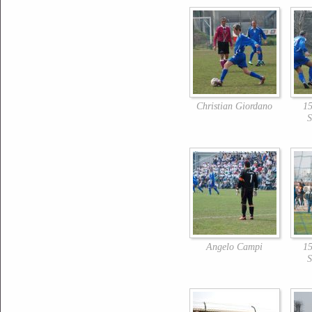
Christian Giordano
15
S
Angelo Campi
15
S