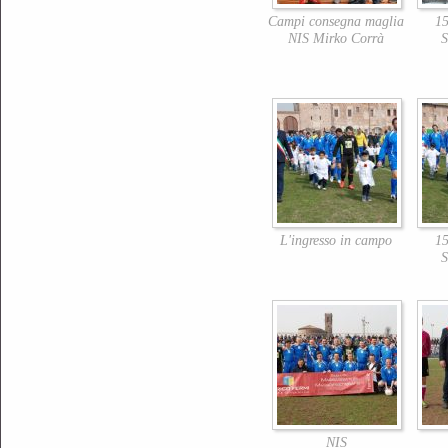
Campi consegna maglia
15
NIS Mirko Corrà
S
L'ingresso in campo
15
S
NIS