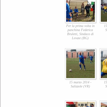
Per la prima volta in
15
panchina Federica
S
Bruletti, Sindaco di
Levate (BG)
15 marzo 2014 -
15
Salizzole (VR)
S