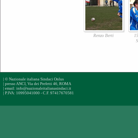
Renzo Berti
15
S
| © Nazionale italiana Sindaci Onlus
| presso ANCI, Via dei Prefetti 46, ROMA
| email: info@nazionaleitalianasindaci.it
| P.IVA: 10995041000 - C.F. 97417670581