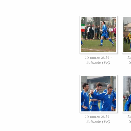
15 marzo 2014 -
15
Salizzole (VR)
S
15 marzo 2014 -
15
Salizzole (VR)
S