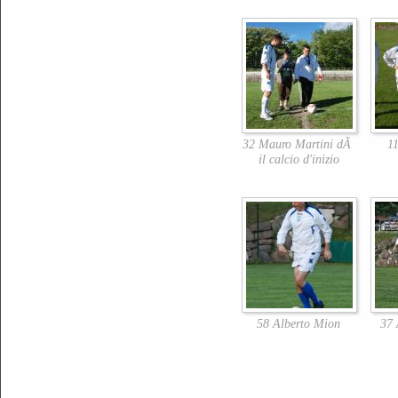
32 Mauro Martini dÃ
1
il calcio d'inizio
58 Alberto Mion
37 