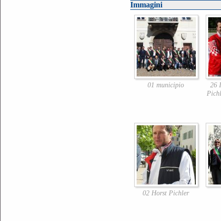
Immagini
01 municipio
26 
Pich
02 Horst Pichler