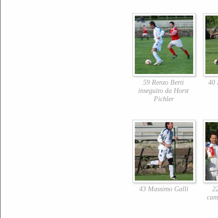
59 Renzo Berti
40 
inseguito da Horst
Pichler
43 Massimo Galli
2
cam