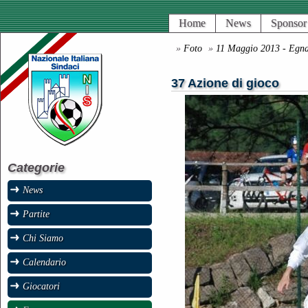
Home
News
Sponsor
»
Foto
»
11 Maggio 2013 - Egn
37 Azione di gioco
Categorie
News
Partite
Chi Siamo
Calendario
Giocatori