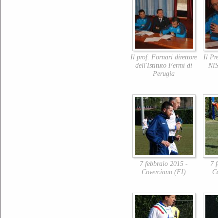
Il prof. Fornari direttore
Il Pr
dell'Istituto Fermi di
NIS
Perugia
7 febbraio 2015 -
7 
Coverciano (FI)
C