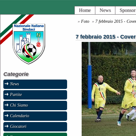
Home
News
Sponsor
»
Foto
»
7 febbraio 2015 - Cove
7 febbraio 2015 - Cover
Categorie
News
Partite
Chi Siamo
Calendario
Giocatori