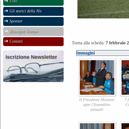
Foto
Gli storici della Nis
Sponsor
Rassegna Stampa
Contatti
Torna alla scheda:
7 febbraio 
Immagini
Iscrizione Newsletter
Il Presidente Manenti
7 
apre l'Assemblea
C
annuale