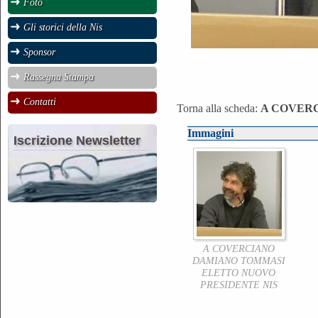
Foto
Gli storici della Nis
Sponsor
Rassegna Stampa
Contatti
Torna alla scheda:
A COVER
Immagini
Iscrizione Newsletter
A COVERCIANO
DAMIANO TOMMASI
ELETTO NUOVO
PRESIDENTE NIS