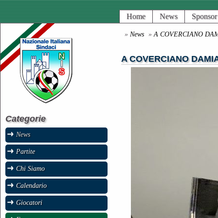
Home
News
Sponsor
»
News
»
A COVERCIANO DAM
A COVERCIANO DAMI
Categorie
News
Partite
Chi Siamo
Calendario
Giocatori