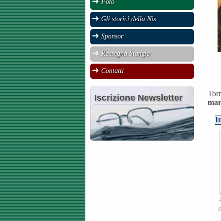
Foto
Gli storici della Nis
Sponsor
Rassegna Stampa
Contatti
Torn
Iscrizione Newsletter
mar
I
s