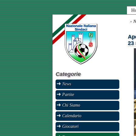
H
»
N
Ape
23
Categorie
News
Partite
Chi Siamo
Calendario
Giocatori