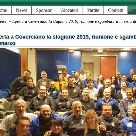
ome
News
Sponsor
Giocatori
Partite
Contatti
ven
ews
»
Aperta a Coverciano la stagione 2019, riunione e sgambatura in vista d
rta a Coverciano la stagione 2019, riunione e sgamba
 marzo