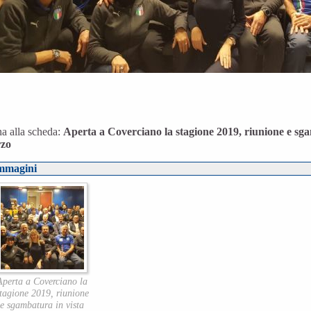
a alla scheda:
Aperta a Coverciano la stagione 2019, riunione e sgam
zo
mmagini
Aperta a Coverciano la
tagione 2019, riunione
e sgambatura in vista