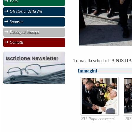
Foto
Gli storici della Nis
Sponsor
Rassegna Stampa
Contatti
Iscrizione Newsletter
Torna alla scheda:
LA NIS D
Immagini
NIS Papa consegna1.
NIS