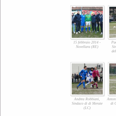
15 febbraio 2014 -
Pa
Novellara (RE)
Si
de
Andrea Robbiani,
Anton
Sindaco di di Merate
di 
(LC)