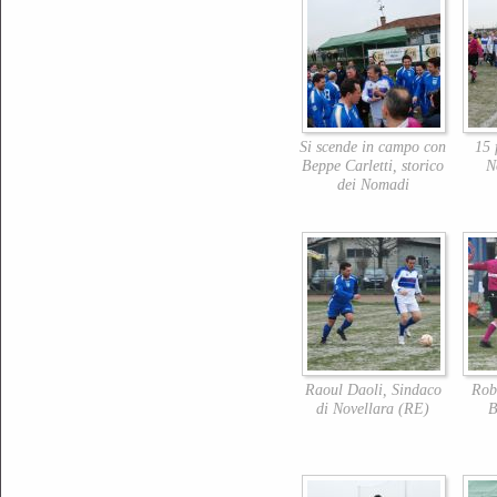
Si scende in campo con
15 
Beppe Carletti, storico
N
dei Nomadi
Raoul Daoli, Sindaco
Rob
di Novellara (RE)
B