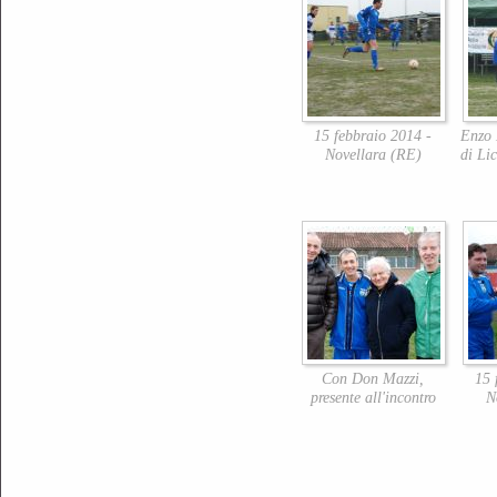
15 febbraio 2014 -
Enzo 
Novellara (RE)
di Li
Con Don Mazzi,
15 
presente all'incontro
N