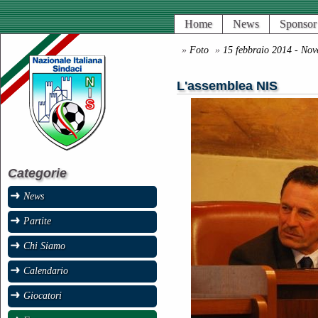
Home
News
Sponsor
»
Foto
»
15 febbraio 2014 - Nov
L'assemblea NIS
Categorie
News
Partite
Chi Siamo
Calendario
Giocatori