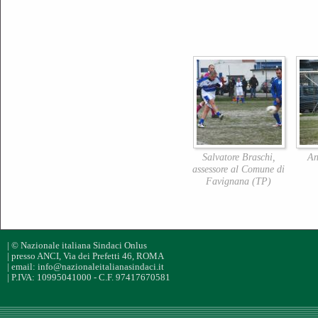
Salvatore Braschi,
An
assessore al Comune di
Favignana (TP)
| © Nazionale italiana Sindaci Onlus
| presso ANCI, Via dei Prefetti 46, ROMA
| email: info@nazionaleitalianasindaci.it
| P.IVA: 10995041000 - C.F. 97417670581