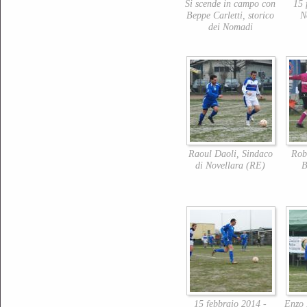
Si scende in campo con
15 
Beppe Carletti, storico
N
dei Nomadi
Raoul Daoli, Sindaco
Rob
di Novellara (RE)
B
15 febbraio 2014 -
Enzo 