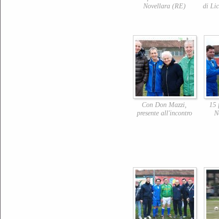
Novellara (RE)
di Li
Con Don Mazzi,
15 
presente all'incontro
N