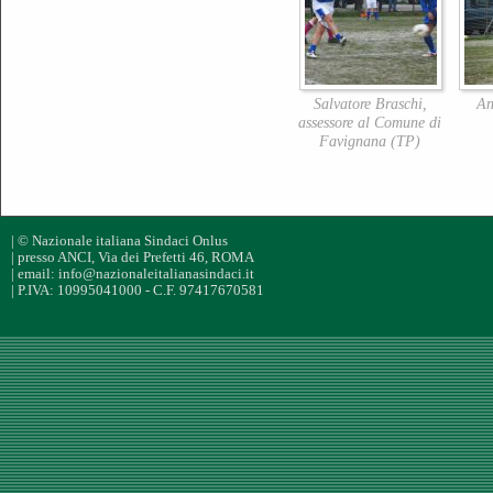
Salvatore Braschi,
An
assessore al Comune di
Favignana (TP)
| © Nazionale italiana Sindaci Onlus
| presso ANCI, Via dei Prefetti 46, ROMA
| email: info@nazionaleitalianasindaci.it
| P.IVA: 10995041000 - C.F. 97417670581