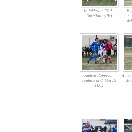
15 febbraio 2014 -
Pa
Novellara (RE)
Si
de
Andrea Robbiani,
Anton
Sindaco di di Merate
di 
(LC)