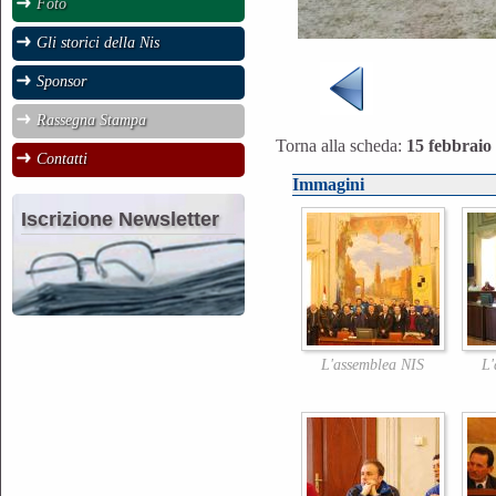
Foto
Gli storici della Nis
Sponsor
Rassegna Stampa
Torna alla scheda:
15 febbraio
Contatti
Immagini
Iscrizione Newsletter
L'assemblea NIS
L'